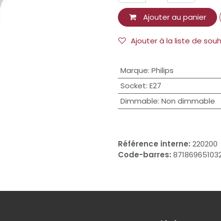
Ajouter au panier
Ajouter à la liste de sou
Marque
:
Philips
Socket
:
E27
Dimmable
:
Non dimmable
Référence interne:
220200
Code-barres:
87186965103