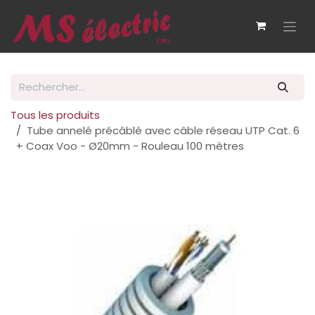
Se rendre au contenu
Tous les produits
Tube annelé précâblé avec câble réseau UTP Cat. 6
+ Coax Voo - Ø20mm - Rouleau 100 mètres