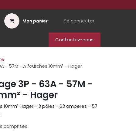
Se connecter
Mon panier
Contactez-nous
ité
3A - 57M - A fourches 10mm² - Hager
age 3P - 63A - 57M -
0mm² - Hager
s 10mm² Hager - 3 pôles - 63 ampères - 57
m
s comprises