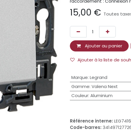
raccordement : Connexion r
15,00
€
Toutes taxe
Ajouter au panier
Ajouter à la liste de sou
Marque
:
Legrand
Gamme
:
Valena Next
Couleur
:
Aluminium
Référence interne:
LEG741
Code-barres:
34149712772