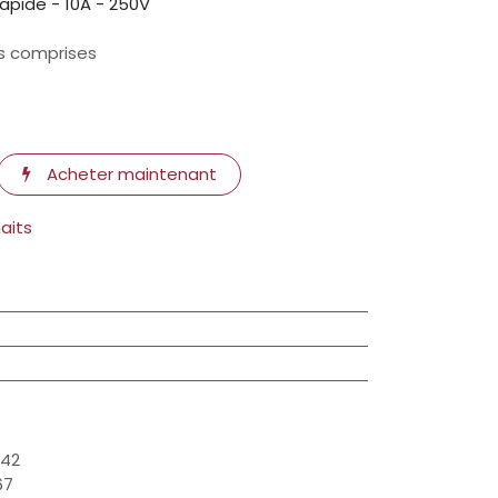
apide - 10A - 250V
s comprises
Acheter maintenant
haits
642
67