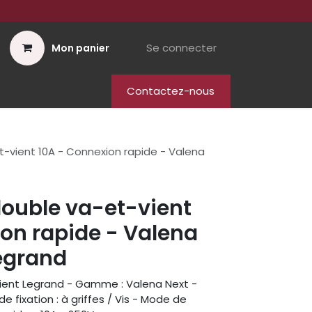
Se connecter
Mon panier
Contactez-nous
t-vient 10A - Connexion rapide - Valena
double va-et-vient
on rapide - Valena
Legrand
vient Legrand - Gamme : Valena Next -
e fixation : à griffes / Vis - Mode de