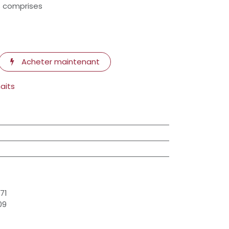
s comprises
Acheter maintenant
haits
71
09