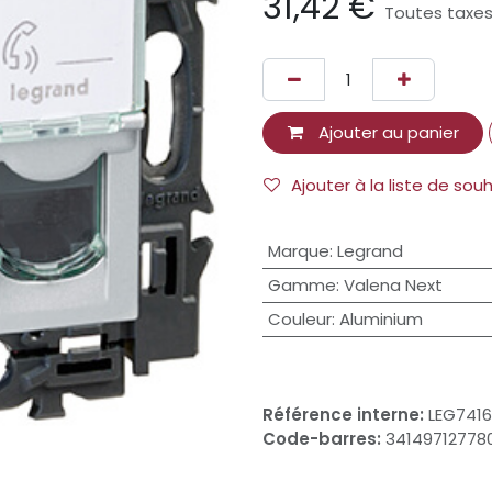
31,42
€
Toutes taxe
Ajouter au panier
Ajouter à la liste de sou
Marque
:
Legrand
Gamme
:
Valena Next
Couleur
:
Aluminium
Référence interne:
LEG7416
Code-barres:
34149712778