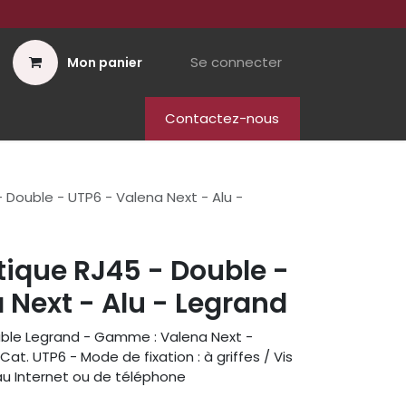
Se connecter
Mon panier
Contactez-nous
- Double - UTP6 - Valena Next - Alu -
tique RJ45 - Double -
 Next - Alu - Legrand
uble Legrand - Gamme : Valena Next -
Cat. UTP6 - Mode de fixation : à griffes / Vis
au Internet ou de téléphone