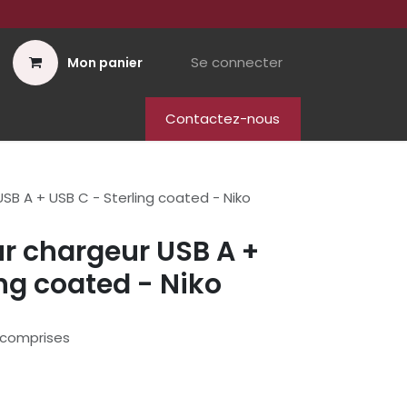
Se connecter
Mon panier
Contactez-nous
USB A + USB C - Sterling coated - Niko
ur chargeur USB A +
ing coated - Niko
 comprises