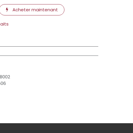
Acheter maintenant
haits
68002
506