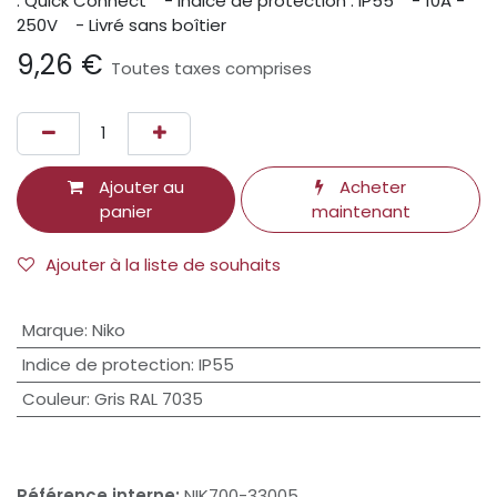
: Quick Connect - Indice de protection : IP55 - 10A -
250V - Livré sans boîtier
9,26
€
Toutes taxes comprises
Ajouter au
Acheter
panier
maintenant
Ajouter à la liste de souhaits
Marque
:
Niko
Indice de protection
:
IP55
Couleur
:
Gris RAL 7035
Référence interne:
NIK700-33005