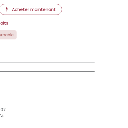
Acheter maintenant
haits
urnable
707
74