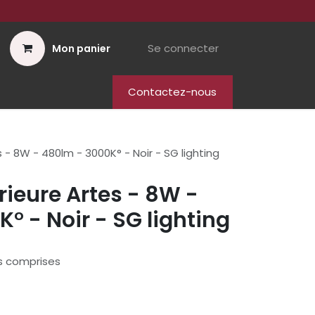
Se connecter
Mon panier
Contactez-nous
 - 8W - 480lm - 3000K° - Noir - SG lighting
rieure Artes - 8W -
° - Noir - SG lighting
s comprises