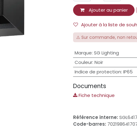
Ajouter au panier
Ajouter à la liste de sou
⚠️ Sur commande, non reto
Marque
:
SG Lighting
Couleur
:
Noir
Indice de protection
:
IP65
Documents
Fiche technique
Référence interne:
SGL641
Code-barres:
70219864170