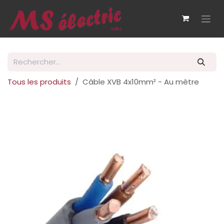
Se rendre au contenu
Tous les produits
Câble XVB 4x10mm² - Au mètre