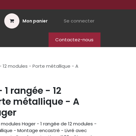
Se connecter
Mon panier
Contactez-nous
- 12 modules - Porte métallique - A
- 1 rangée - 12
te métallique - A
ager
2 modules Hager - 1 rangée de 12 modules -
allique - Montage encastré - Livré avec