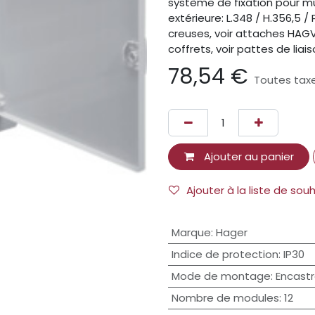
système de fixation pour mu
extérieure: L.348 / H.356,5
creuses, voir attaches HA
coffrets, voir pattes de li
78,54
€
Toutes tax
Ajouter au panier
Ajouter à la liste de sou
Marque
:
Hager
Indice de protection
:
IP30
Mode de montage
:
Encast
Nombre de modules
:
12