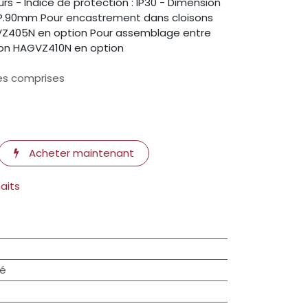
rs - Indice de protection : IP30 - Dimension
 / P.90mm Pour encastrement dans cloisons
GVZ405N en option Pour assemblage entre
aison HAGVZ410N en option
es comprises
Acheter maintenant
haits
ré