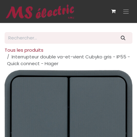
Se rendre au contenu
Tous les produits
Interrupteur double va-et-vient Cubyko gris - IP55 -
Quick connect - Hager