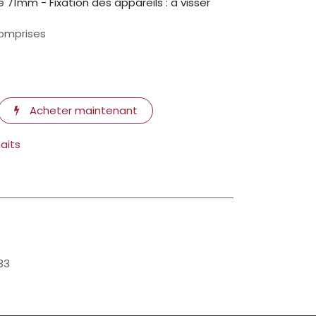
71mm - Fixation des appareils : à visser
omprises
Acheter maintenant
haits
83