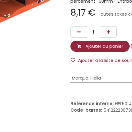
percement : 68mm - Entraxe 
8,17
€
Toutes taxes c
Ajouter au panier
Ajouter à la liste de sou
Marque
:
Helia
Référence interne:
HEL5014
Code-barres:
54122223673