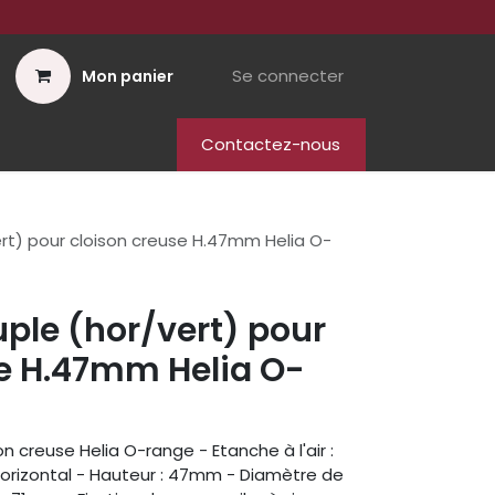
Se connecter
Mon panier
Contactez-nous
ert) pour cloison creuse H.47mm Helia O-
uple (hor/vert) pour
se H.47mm Helia O-
n creuse Helia O-range - Etanche à l'air :
horizontal - Hauteur : 47mm - Diamètre de