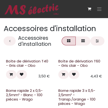
Se rendre au contenu
Accessoires d'installation
Accessoires
d'installation
Boîte de dérivation T40
Boîte de dérivation T60
- Gris clair - Obo
- Gris clair - Obo
3,50
€
4,43
€
Borne rapide 2 x 0,5-
Borne rapide 3 x 0,5-
2,5mm² - Blanc - 100
2,5mm² -
pièces - Wago
Transp./orange - 100
pièces - Wago