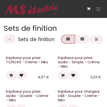
Se rendre au contenu
Sets de finition
Sets de finition
Enjoliveur pour prise
Enjoliveur pour prise
TV/RJ45 - Crème - Niko
audio - Simple - Crème
- Niko
4,57
€
3,23
€
Enjoliveur pour prise
Enjoliveur pour chargeur
audio - Double - Crème
USB - Double - Crème -
- Niko
Niko