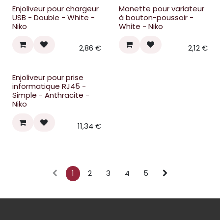
Enjoliveur pour chargeur
Manette pour variateur
USB - Double - White -
à bouton-poussoir -
Niko
White - Niko
2,86
€
2,12
€
Enjoliveur pour prise
informatique RJ45 -
Simple - Anthracite -
Niko
11,34
€
1
2
3
4
5