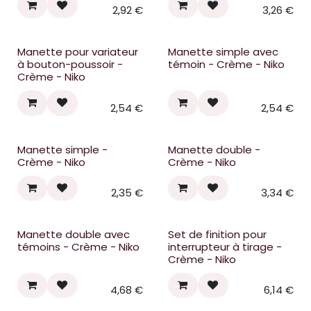
2,92
€
3,26
€
Manette pour variateur
Manette simple avec
à bouton-poussoir -
témoin - Crème - Niko
Crème - Niko
2,54
€
2,54
€
Manette simple -
Manette double -
Crème - Niko
Crème - Niko
2,35
€
3,34
€
Manette double avec
Set de finition pour
témoins - Crème - Niko
interrupteur à tirage -
Crème - Niko
4,68
€
6,14
€