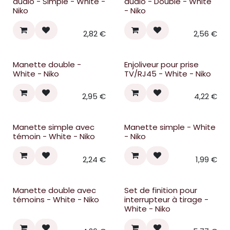
audio - Simple - White -
audio - Double - White
Niko
- Niko
2,82
€
2,56
€
Manette double -
Enjoliveur pour prise
White - Niko
TV/RJ45 - White - Niko
2,95
€
4,22
€
Manette simple avec
Manette simple - White
témoin - White - Niko
- Niko
2,24
€
1,99
€
Manette double avec
Set de finition pour
témoins - White - Niko
interrupteur à tirage -
White - Niko