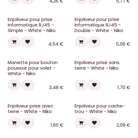
4,26
€
5,77
€
Enjoliveur pour prise
Enjoliveur pour prise
informatique RJ45 -
informatique RJ45 -
Simple - White - Niko
Double - White - Niko
4,54
€
5,06
€
Manette pour bouton
Enjoliveur prise sans
poussoir pour volet -
terre - White - Niko
White - Niko
3,48
€
1,70
€
Enjoliveur prise avec
Enjoliveur pour cache-
terre - White - Niko
trou - White - Niko
1,60
€
2,09
€