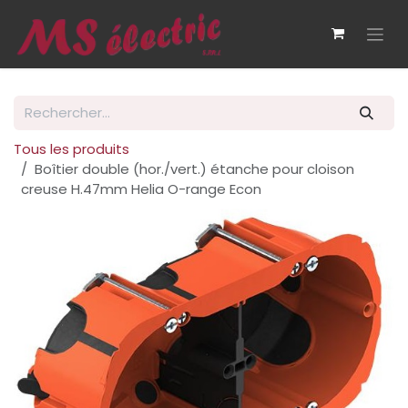
Se rendre au contenu
Tous les produits
Boîtier double (hor./vert.) étanche pour cloison
creuse H.47mm Helia O-range Econ