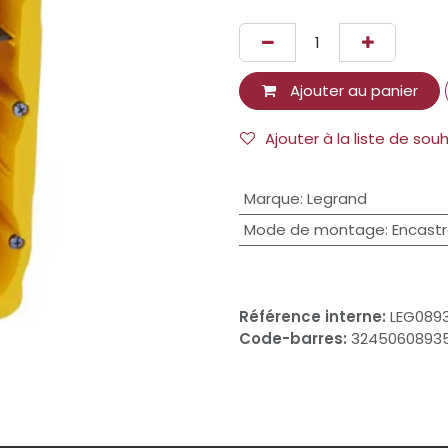
Ajouter au panier
Ajouter à la liste de sou
Marque
:
Legrand
Mode de montage
:
Encast
Référence interne:
LEG089
Code-barres:
3245060893