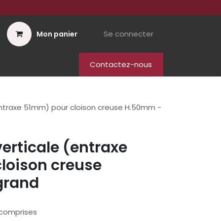
Se connecter
Mon panier
Contactez-nous
 (entraxe 51mm) pour cloison creuse H.50mm -
 verticale (entraxe
loison creuse
grand
 comprises