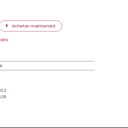
Acheter maintenant
haits
ré
353
538