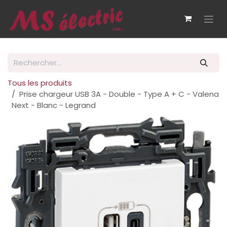
Se rendre au contenu
Tous les produits
Prise chargeur USB 3A - Double - Type A + C - Valena
Next - Blanc - Legrand