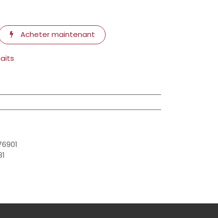
Acheter maintenant
haits
76901
81