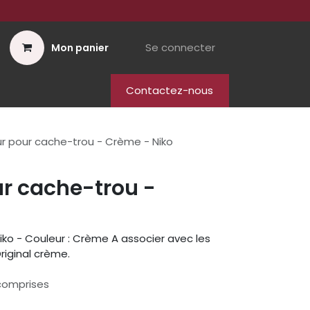
Se connecter
Mon panier
Contactez-nous
eur pour cache-trou - Crème - Niko
ur cache-trou -
iko - Couleur : Crème A associer avec les
iginal crème.
comprises