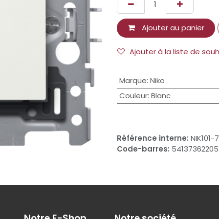
Ajouter au panier
Ajouter à la liste de sou
Marque
:
Niko
Couleur
:
Blanc
Référence interne:
NIK101-
Code-barres:
54137362205
Notre E-Shop
Notre société