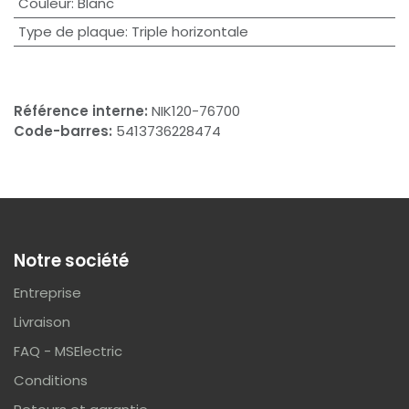
Couleur
:
Blanc
Type de plaque
:
Triple horizontale
Référence interne:
NIK120-76700
Code-barres:
5413736228474
Notre société
Entreprise
Livraison
FAQ - MSElectric
Conditions