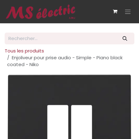
Se rendre au contenu
Tous les produits
Enjoliveur pour prise audio - Simple - Piano black
coated - Niko